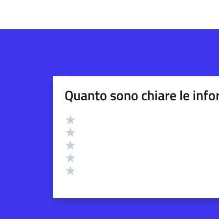
Quanto sono chiare le info
Valutazione
Valuta 5 stelle su 5
Valuta 4 stelle su 5
Valuta 3 stelle su 5
Valuta 2 stelle su 5
Valuta 1 stelle su 5