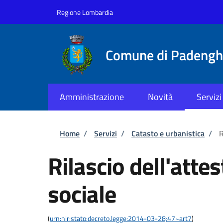
Salta al contenuto principale
Skip to footer content
Regione Lombardia
Comune di Padenghe
Amministrazione
Novità
Servizi
Briciole di pane
Home
/
Servizi
/
Catasto e urbanistica
/
R
Rilascio dell'atte
sociale
(
urn:nir:stato:decreto.legge:2014-03-28;47~art7
)