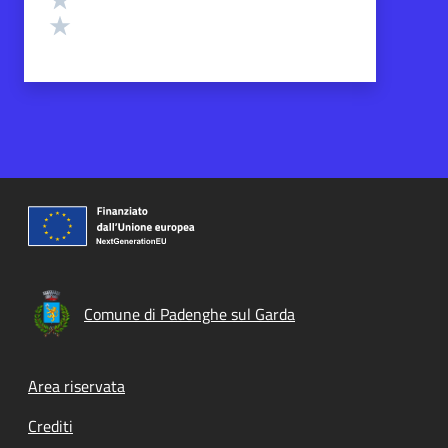
Valuta 1 stelle su 5
Comune di Padenghe sul Garda
Footer menu
Area riservata
Crediti