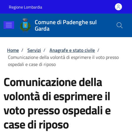
Salta al contenuto principale
Skip to footer content
Regione Lombardia
Comune di Padenghe sul
Garda
Briciole di pane
Home
/
Servizi
/
Anagrafe e stato civile
/
Comunicazione della volontà di esprimere il voto presso
ospedali e case di riposo
Comunicazione della
volontà di esprimere il
voto presso ospedali e
case di riposo