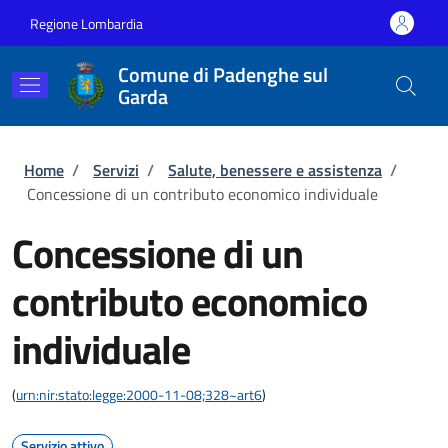
Salta al contenuto principale
Skip to footer content
Regione Lombardia
Comune di Padenghe sul
Garda
Briciole di pane
Home
/
Servizi
/
Salute, benessere e assistenza
/
Concessione di un contributo economico individuale
Concessione di un
contributo economico
individuale
(
urn:nir:stato:legge:2000-11-08;328~art6
)
Servizio attivo