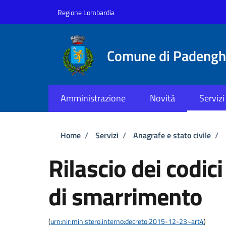
Salta al contenuto principale
Skip to footer content
Regione Lombardia
Comune di Padenghe
Amministrazione
Novità
Servizi
Briciole di pane
Home
/
Servizi
/
Anagrafe e stato civile
/
Rilascio dei codic
di smarrimento
(
urn:nir:ministero.interno:decreto:2015-12-23~art4
)