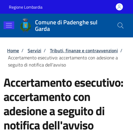
Salta al contenuto principale
Skip to footer content
Regione Lombardia
Comune di Padenghe sul
Garda
Briciole di pane
Home
/
Servizi
/
Tributi, finanze e contravvenzioni
/
Accertamento esecutivo: accertamento con adesione a
seguito di notifica dell'avviso
Accertamento esecutivo:
accertamento con
adesione a seguito di
notifica dell'avviso