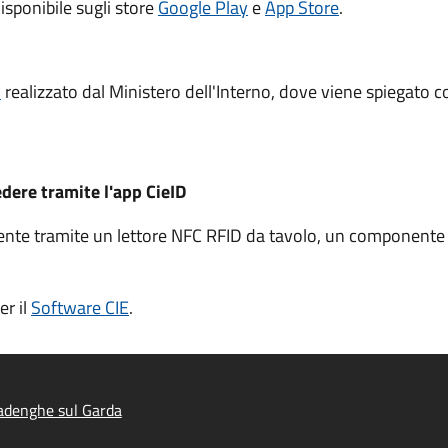
isponibile sugli store
Google Play
e
App Store
.
l
realizzato dal Ministero dell'Interno, dove viene spiegato c
edere tramite l'app CieID
ente tramite un l
ettore NFC RFID da tavolo, un
componente h
er il
Software CIE
.
adenghe sul Garda