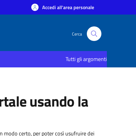
Accedi all'area personale
Cerca
Tutti gli argomenti
rtale usando la
 in modo certo, per poter così usufruire dei