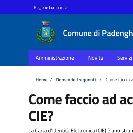
Salta al contenuto principale
Skip to footer content
Regione Lombardia
Comune di Padenghe
Amministrazione
Novità
Servizi
Briciole di pane
Home
/
Domande frequenti
/
Come faccio a
Come faccio ad acc
CIE?
La Carta d'Identità Elettronica (CIE) è uno strum