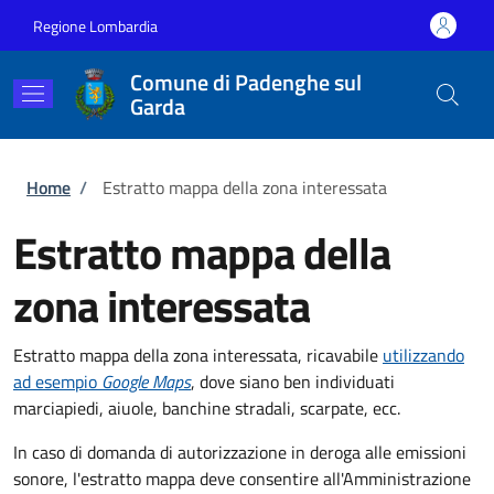
Salta al contenuto principale
Skip to footer content
Regione Lombardia
Comune di Padenghe sul
Garda
Briciole di pane
Home
/
Estratto mappa della zona interessata
Estratto mappa della
zona interessata
Estratto mappa della zona interessata, ricavabile
utilizzando
ad esempio
Google Maps
, dove siano ben individuati
marciapiedi, aiuole, banchine stradali, scarpate, ecc.
In caso di domanda di autorizzazione in deroga alle emissioni
sonore, l'estratto mappa deve consentire all'Amministrazione