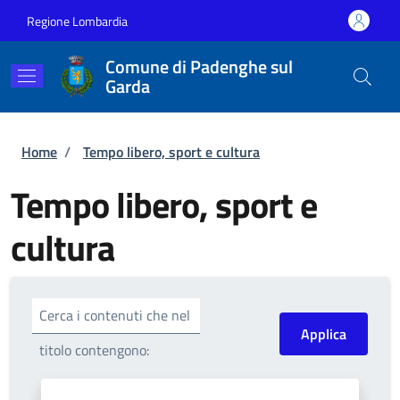
Salta al contenuto principale
Skip to footer content
Regione Lombardia
Comune di Padenghe sul
Garda
Briciole di pane
Home
/
Tempo libero, sport e cultura
Tempo libero, sport e
cultura
Cerca i contenuti che nel
titolo contengono: