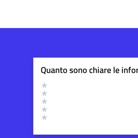
Quanto sono chiare le info
Valutazione
Valuta 5 stelle su 5
Valuta 4 stelle su 5
Valuta 3 stelle su 5
Valuta 2 stelle su 5
Valuta 1 stelle su 5