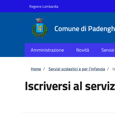
Salta al contenuto principale
Skip to footer content
Regione Lombardia
Comune di Padenghe
Amministrazione
Novità
Servizi
Briciole di pane
Home
/
Servizi scolastici e per l'infanzia
/
I
Iscriversi al servi