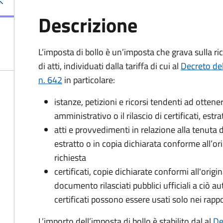
Descrizione
L’imposta di bollo è un’imposta che grava sulla ric
di atti, individuati dalla tariffa di cui al
Decreto de
n. 642
in particolare:
istanze, petizioni e ricorsi tendenti ad otte
amministrativo o il rilascio di certificati, estrat
atti e provvedimenti in relazione alla tenuta di
estratto o in copia dichiarata conforme all’or
richiesta
certificati, copie dichiarate conformi all'origi
documento rilasciati pubblici ufficiali a ciò aut
certificati possono essere usati solo nei rappor
L’importo dell’imposta di bollo è stabilito dal al
De