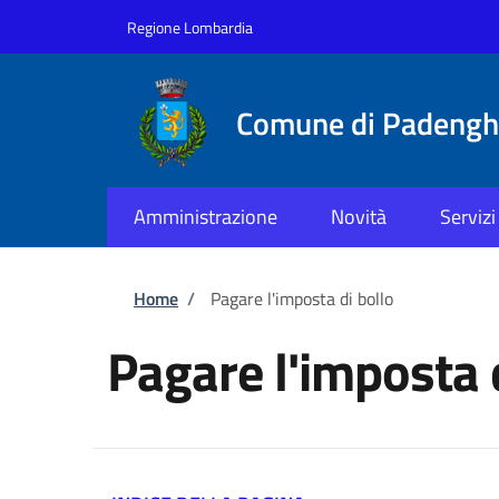
Salta al contenuto principale
Skip to footer content
Regione Lombardia
Comune di Padenghe
Amministrazione
Novità
Servizi
Briciole di pane
Home
/
Pagare l'imposta di bollo
Pagare l'imposta 