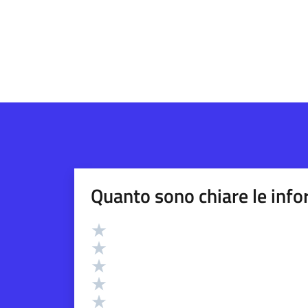
Quanto sono chiare le info
Valutazione
Valuta 5 stelle su 5
Valuta 4 stelle su 5
Valuta 3 stelle su 5
Valuta 2 stelle su 5
Valuta 1 stelle su 5