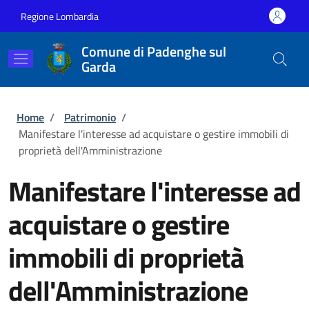
Salta al contenuto principale
Skip to footer content
Regione Lombardia
Comune di Padenghe sul
Garda
Briciole di pane
Home
/
Patrimonio
/
Manifestare l'interesse ad acquistare o gestire immobili di
proprietà dell'Amministrazione
Manifestare l'interesse ad
acquistare o gestire
immobili di proprietà
dell'Amministrazione