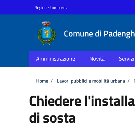
Salta al contenuto principale
Skip to footer content
Regione Lombardia
Comune di Padenghe
Amministrazione
Novità
Servizi
Briciole di pane
Home
/
Lavori pubblici e mobilità urbana
/
Chiedere l'install
di sosta