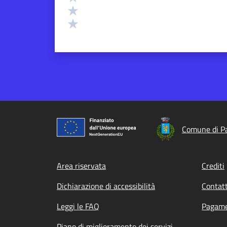
Valuta 2 stelle su 5
Valuta 1 stelle su 5
Comune di P
Footer menu
Area riservata
Crediti
Dichiarazione di accessibilità
Contatt
Leggi le FAQ
Pagame
Piano di miglioramento dei servizi