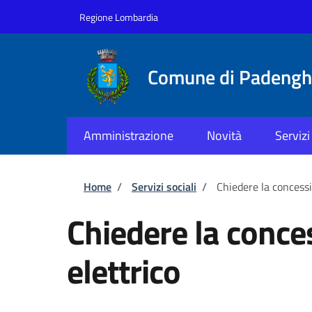
Salta al contenuto principale
Skip to footer content
Regione Lombardia
Comune di Padenghe
Amministrazione
Novità
Servizi
Briciole di pane
Home
/
Servizi sociali
/
Chiedere la concessi
Chiedere la conce
elettrico