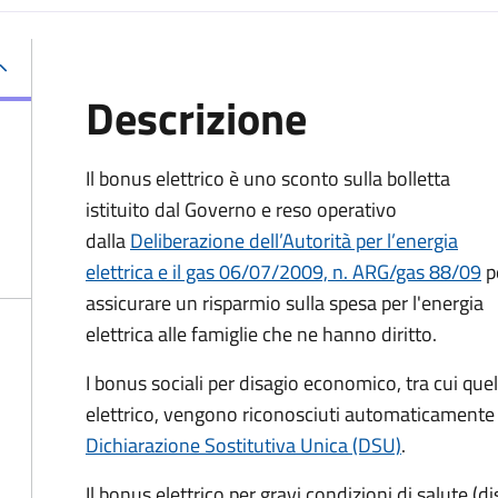
Descrizione
Il bonus elettrico è uno sconto sulla bolletta
istituito dal Governo e reso operativo
dalla
Deliberazione dell’Autorità per l’energia
elettrica e il gas 06/07/2009, n. ARG/gas 88/09
p
assicurare un risparmio sulla spesa per l'energia
elettrica alle famiglie che ne hanno diritto.
I bonus sociali per disagio economico, tra cui quel
elettrico, vengono riconosciuti automaticamente a
Dichiarazione Sostitutiva Unica (DSU)
.
Il bonus elettrico per gravi condizioni di salute (di