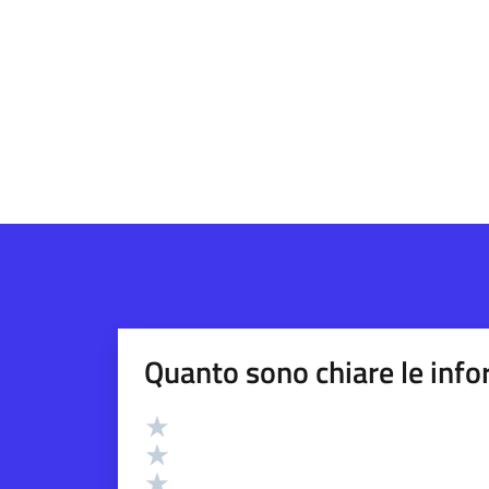
Quanto sono chiare le info
Valutazione
Valuta 5 stelle su 5
Valuta 4 stelle su 5
Valuta 3 stelle su 5