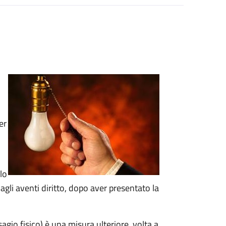
er
lo
gli aventi diritto, dopo aver presentato la
sagio fisico)
è una
misura ulteriore, volta a