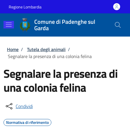
Salta al contenuto principale
Skip to footer content
Regione Lombardia
Comune di Padenghe sul
Garda
Briciole di pane
Home
/
Tutela degli animali
/
Segnalare la presenza di una colonia felina
Segnalare la presenza di
una colonia felina
Condividi
Normativa di riferimento