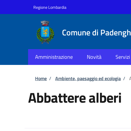
Salta al contenuto principale
Skip to footer content
Regione Lombardia
Comune di Padenghe
Amministrazione
Novità
Servizi
Briciole di pane
Home
/
Ambiente, paesaggio ed ecologia
/
Abbattere alberi